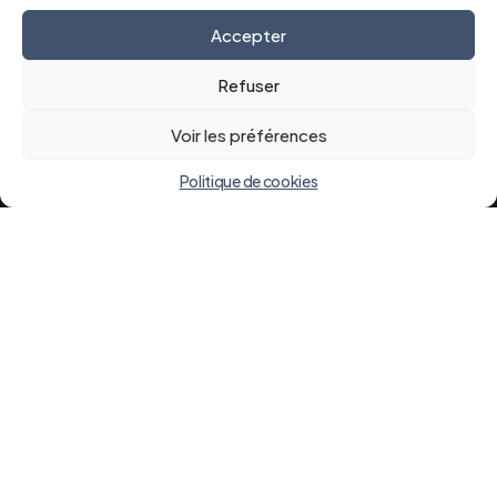
Accepter
Refuser
Voir les préférences
Politique de cookies
Une grande idée de
l'hôpital.
Centre Hospitalier du Mans
194 avenue Rubillard
72037 Le Mans Cedex 9