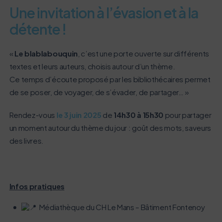
Une invitation à l’évasion et à la
détente !
«
Le blablabouquin
, c’est une porte ouverte sur différents
textes et leurs auteurs, choisis autour d’un thème.
Ce temps d’écoute proposé par les bibliothécaires permet
de se poser, de voyager, de s’évader, de partager… »
Rendez-vous
le 3 juin 2025
de
14h30 à 15h30
pour partager
un moment autour du thème du jour : goût des mots, saveurs
des livres.
L’écoconception, ça vous concerne
aussi !
Infos pratiques
Nous avons développé ce site Internet dans le cadre
Médiathèque du CH Le Mans – Bâtiment Fontenoy
d’une démarche forte d’écoconception.