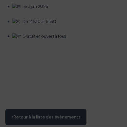
Le 3 juin 2025
Si vous aussi vous souhaitez diminuer drastiquement
les besoins énergétiques nécessaires à votre
De 14h30 à 15h30
navigation, vous pouvez
le parcourir dans son Mode Eco. Celui-ci sollicitera
Gratuit et ouvert à tous
très peu nos serveurs et vous deviendrez ainsi un
acteur majeur de l’écoconception.
Merci pour votre contribution !
Activer le mode éco
Annuler
Retour à la liste des événements