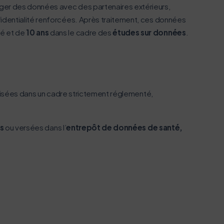
ger des données avec des partenaires extérieurs,
identialité renforcées. Après traitement, ces données
té et de
10 ans
dans le cadre des
études sur données
.
ilisées dans un cadre strictement réglementé,
s
ou versées dans l’
entrepôt de données de santé,