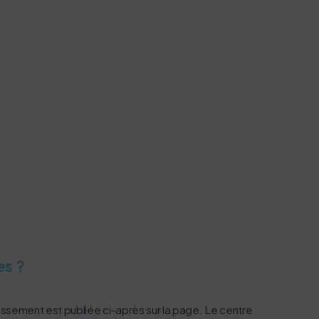
es ?
issement est publiée ci-après sur la page. Le centre