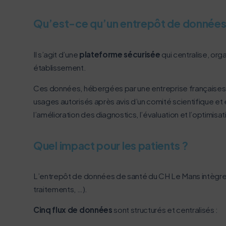
Qu’est-ce qu’un entrepôt de données
L’écoconception, ça
Il s’agit d’une
plateforme sécurisée
qui centralise, or
Nous avons développé ce site Int
établissement.
Ces données, hébergées par une entreprise françaises s
Si vous aussi vous souhaitez dimi
usages autorisés après avis d’un comité scientifique et 
le parcourir dans son Mode Eco. Ce
l’amélioration des diagnostics, l’évaluation et l’optimis
Merci pour votre contribution !
Quel impact pour les patients ?
L’entrepôt de données de santé du CH Le Mans intègr
traitements, …).
Cinq flux de données
sont structurés et centralisés :