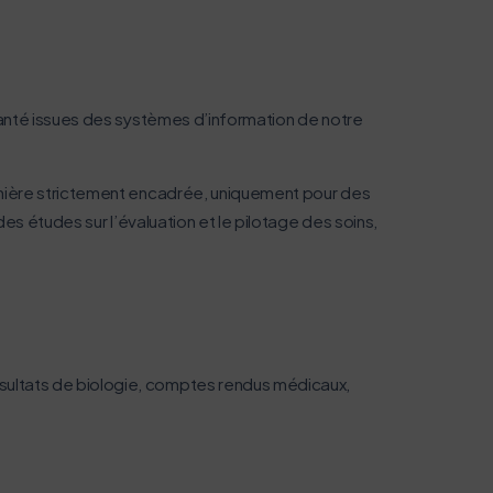
santé issues des systèmes d’information de notre
anière strictement encadrée, uniquement pour des
navigation, vous pouvez
es études sur l’évaluation et le pilotage des soins,
n acteur majeur de l’écoconception.
ésultats de biologie, comptes rendus médicaux,