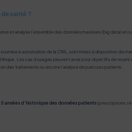
 de santé ?
 vous concerne aussi !
ganise et analyse l’ensemble des données massives (big data) en 
ernet dans le cadre d’une démarche forte d’écoconception.
oumise à autorisation de la CNIL, sont mises à disposition de m
nuer drastiquement les besoins énergétiques nécessaires à votre 
éthique. Les cas d’usages peuvent avoir pour objectifs de nourrir d
lui-ci sollicitera très peu nos serveurs et vous deviendrez ainsi u
ation des traitements ou encore l’analyse de parcours patients.
Activer le mode éco
Annuler
e
5 années d’historique des données patients
(prescriptions, r