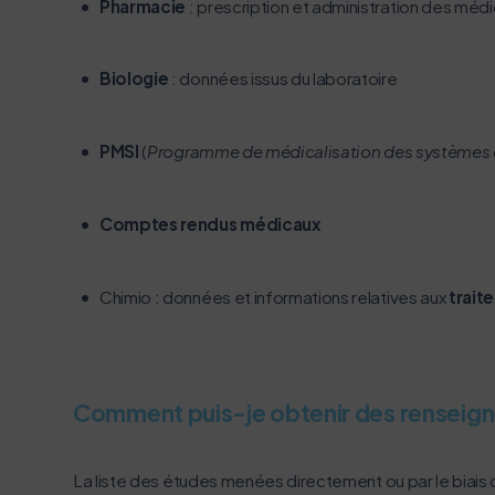
Pharmacie
: prescription et administration des mé
Biologie
: données issus du laboratoire
PMSI
(
Programme de médicalisation des systèmes 
Comptes rendus médicaux
Chimio : données et informations relatives aux
trait
Comment puis-je obtenir des renseigne
La liste des études menées directement ou par le biais 