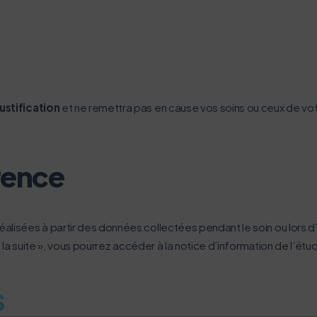
ustification
et ne remettra pas en cause vos soins ou ceux de votr
rence
réalisées à partir des données collectées pendant le soin ou lors
re la suite », vous pourrez accéder à la notice d’information de l’étu
s