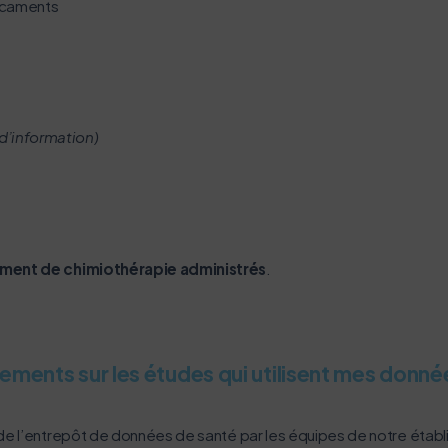
dicaments
d’information
)
ement de chimiothérapie administrés
.
ments sur les études qui utilisent mes donné
de l’entrepôt de données de santé par les équipes de notre établ