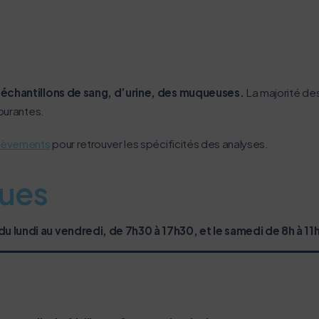
lui-ci sollicitera très peu nos serveurs et vous deviendrez ainsi u
Activer le mode éco
Annuler
d’échantillons de sang, d’urine, des muqueuses.
La majorité des
ourantes.
élèvements
pour retrouver les spécificités des analyses.
ques
u lundi au vendredi, de 7h30 à 17h30, et le samedi de 8h à 11