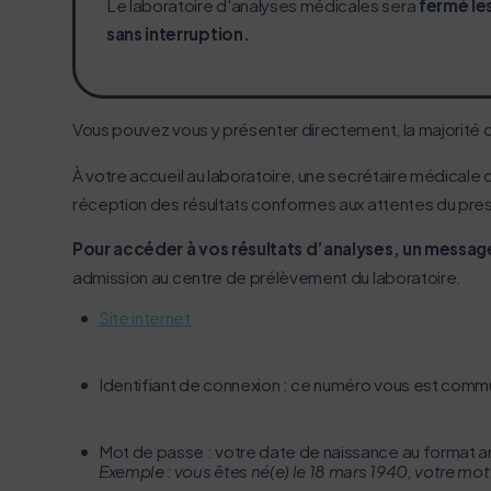
Le laboratoire d'analyses médicales sera
fermé les
sans interruption.
Vous pouvez vous y présenter directement, la majorité 
À votre accueil au laboratoire, une secrétaire médicale co
réception des résultats conformes aux attentes du pres
Pour accéder à vos résultats d’analyses, un messa
admission au centre de prélèvement du laboratoire.
Site internet
Identifiant de connexion : ce numéro vous est comm
Mot de passe : votre date de naissance au format
Exemple : vous êtes né(e) le 18 mars 1940, votre mo