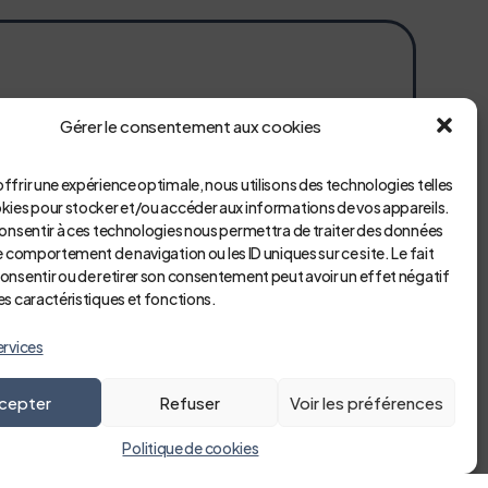
Gérer le consentement aux cookies
s (ou du tuteur légal)
ffrir une expérience optimale, nous utilisons des technologies telles
okies pour stocker et/ou accéder aux informations de vos appareils.
vements prescrits par le centre de planification (ou «
consentir à ces technologies nous permettra de traiter des données
le comportement de navigation ou les ID uniques sur ce site. Le fait
onsentir ou de retirer son consentement peut avoir un effet négatif
es caractéristiques et fonctions.
ervices
cepter
Refuser
Voir les préférences
Politique de cookies