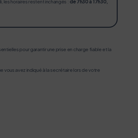
i, les horaires restent inchangés :
de 7h30 à 17h30,
entielles pour garantir une prise en charge fiable et la
 vous avez indiqué à la secrétaire lors de votre