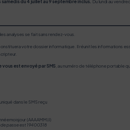
 samedis du 4 juillet au 9 septembre inclus.
Du lundi au vendred
des analyses se fait sans rendez-vous.
nstituera votre dossier informatique. Il réunit les informations ess
cripteur.
ge vous est envoyé par SMS
, au numéro de téléphone portable que
uniqué dans le SMS reçu
 annéemoisjour (AAAAMMJJ)
t de passe est 19400318