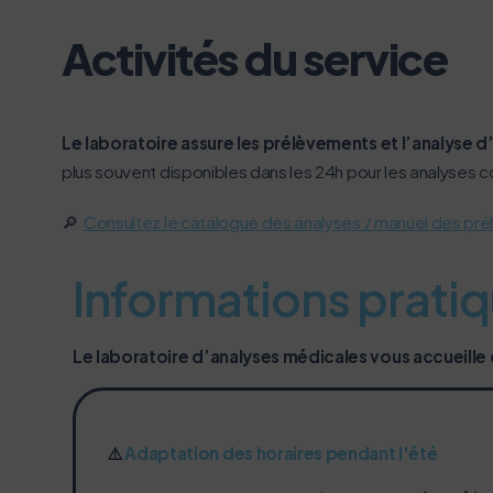
le parcourir dans son Mode Eco. Ce
Merci pour votre contribution !
Activités du service
Le laboratoire assure les prélèvements et l’analyse 
plus souvent disponibles dans les 24h pour les analyses c
🔎
Consultez le catalogue des analyses / manuel des pr
Informations prati
Le laboratoire d’analyses médicales vous accueille d
⚠️
Adaptation des horaires pendant l'été