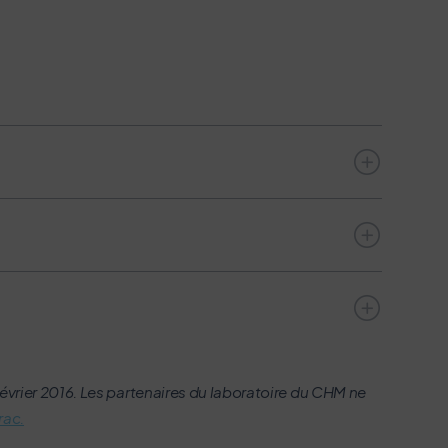
oire.
évrier 2016. Les partenaires du laboratoire du CHM ne
 procure rend le prélèvement totalement indolore. Ces
rac.
apposer le patch une heure avant le prélèvement.
otre médecin.