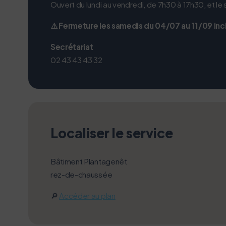
Ouvert du lundi au vendredi, de 7h30 à 17h30, et le
⚠️ Fermeture les samedis du 04/07 au 11/09 inc
Secrétariat
02 43 43 43 32
Localiser le service
L’écoconception, ça
Bâtiment Plantagenêt
rez-de-chaussée
Nous avons développé ce site Int
🔎
Accéder au plan
Si vous aussi vous souhaitez dimi