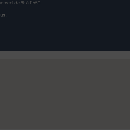
 samedi de 8h à 11h50
lus.
 vous concerne aussi !
ernet dans le cadre d’une démarche forte d’écoconception.
nuer drastiquement les besoins énergétiques nécessaires à votre 