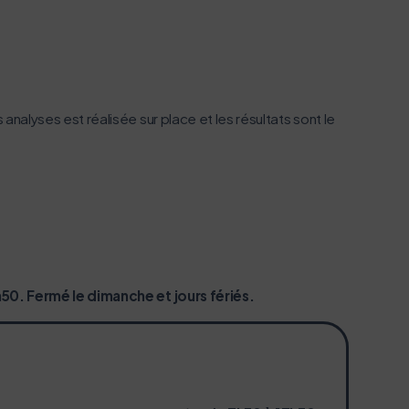
n acteur majeur de l’écoconception.
 analyses est réalisée sur place et les résultats sont le
h50. Fermé le dimanche et jours fériés.