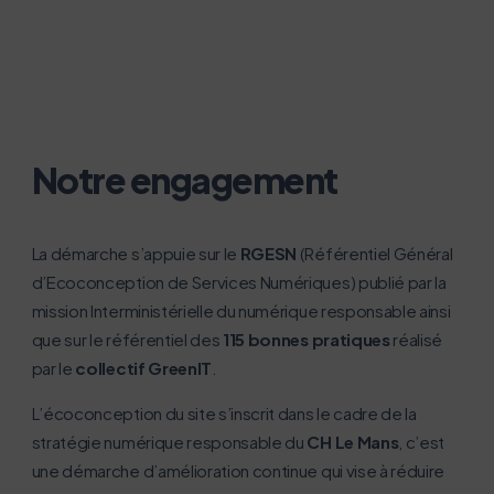
Notre engagement
La démarche s’appuie sur le
RGESN
(Référentiel Général
d’Ecoconception de Services Numériques) publié par la
mission Interministérielle du numérique responsable ainsi
que sur le référentiel des
115 bonnes pratiques
réalisé
par le
collectif GreenIT
.
L’écoconception du site s’inscrit dans le cadre de la
stratégie numérique responsable du
CH Le Mans
, c’est
une démarche d’amélioration continue qui vise à réduire