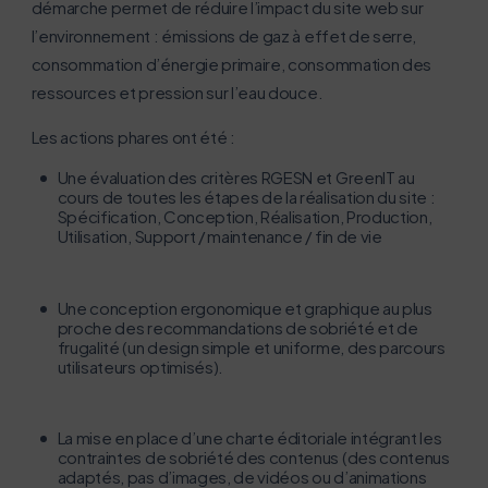
de la rencontre entre numérique et développement
démarche permet de réduire l’impact du site web sur
durable, ce que l’on appelle couramment le numérique
l’environnement : émissions de gaz à effet de serre,
responsable (définition).
consommation d’énergie primaire, consommation des
Réduire la consommation de ressources
informatiques et énergétiques
ressources et pression sur l’eau douce.
Nous abordons des sujets techniques – éco-conception
des équipements et des services numériques, réemploi
Les actions phares ont été :
et recyclage, etc. – et les bonnes pratiques à mettre en
Une évaluation des critères RGESN et GreenIT au
œuvre dans son quotidien professionnel, mais aussi les
cours de toutes les étapes de la réalisation du site :
Spécification, Conception, Réalisation, Production,
usages et le rôle du numérique pour glisser vers une
Utilisation, Support / maintenance / fin de vie
économie plus légère, circulaire (cradle to cradle), puis
vers une économie positive.
Une conception ergonomique et graphique au plus
Nous avons créé des collèges spécifiques pour aborder
proche des recommandations de sobriété et de
frugalité (un design simple et uniforme, des parcours
certaines thématiques, par exemple le collectif
utilisateurs optimisés).
conception numérique responsable pour
l’écoconception et la conception responsable des
services numériques et le Club Green IT pour regrouper
La mise en place d’une charte éditoriale intégrant les
contraintes de sobriété des contenus (des contenus
les “champions” du Green IT, de la sobriété numérique et
adaptés, pas d’images, de vidéos ou d’animations