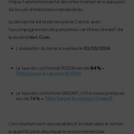
l’impact environnemental des sites internet en s’appuyant
sur le suivi d’indicateurs standardisés.
La démarche a été pilotée par le Centre avec
l’accompagnement de personnes certifiées GreenIT de
la société
Net.Com
.
L’évaluation du service a eu lieu le
02/10/2024
Le taux de conformité RGESN est de
84% –
Télécharger le rapport RGESN
Le taux de conformité GREENIT / 115 bonnes pratiques
est de
74%
–
Télécharger le rapport GreenIT
Ces résultats sont susceptibles d’évoluer dans le temps,
la quantification des impacts environnementaux
L’écoconception, ça vous concerne