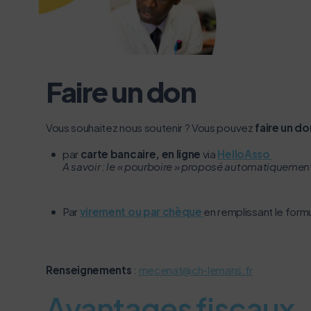
Faire un don
Vous souhaitez nous soutenir ? Vous pouvez
faire un do
par
carte bancaire, en ligne
via
HelloAsso
A savoir : le « pourboire » proposé automatiquement 
Par
virement ou par chèque
en remplissant le form
Renseignements
:
mecenat@ch-lemans.fr
Avantages fiscaux