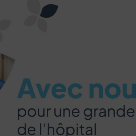
 vous concerne aussi !
ernet dans le cadre d’une démarche forte d’écoconception.
nuer drastiquement les besoins énergétiques nécessaires à votre 
lui-ci sollicitera très peu nos serveurs et vous deviendrez ainsi u
Activer le mode éco
Annuler