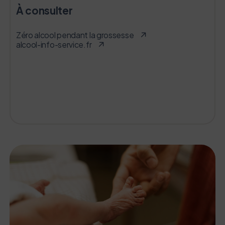
À consulter
Zéro alcool pendant la grossesse
alcool-info-service.fr
L’écoconception, ça vous concerne
aussi !
Nous avons développé ce site Internet dans le cadre
d’une démarche forte d’écoconception.
Si vous aussi vous souhaitez diminuer drastiquement
les besoins énergétiques nécessaires à votre
navigation, vous pouvez
le parcourir dans son Mode Eco. Celui-ci sollicitera
très peu nos serveurs et vous deviendrez ainsi un
acteur majeur de l’écoconception.
Merci pour votre contribution !