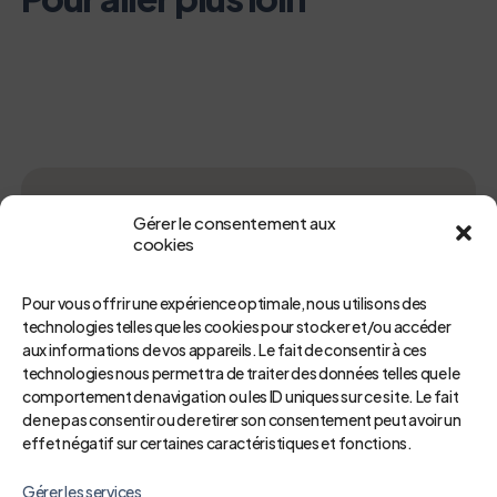
Maternité
Gérer le consentement aux
cookies
Pour vous offrir une expérience optimale, nous utilisons des
technologies telles que les cookies pour stocker et/ou accéder
aux informations de vos appareils. Le fait de consentir à ces
Addictologie – ELSA
technologies nous permettra de traiter des données telles que le
comportement de navigation ou les ID uniques sur ce site. Le fait
de ne pas consentir ou de retirer son consentement peut avoir un
effet négatif sur certaines caractéristiques et fonctions.
Gérer les services