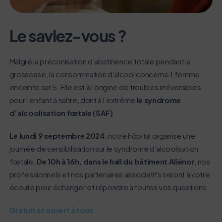
Activer le mode éco
Annuler
Le saviez-vous ?
Malgré la préconisation d’abstinence totale pendant la
grossesse, la consommation d’alcool concerne 1 femme
enceinte sur 5. Elle est à l’origine de troubles irréversibles
pour l’enfant à naître, dont à l’extrême
le syndrome
d’alcoolisation fœtale (SAF)
Le lundi 9 septembre 2024
, notre hôpital organise une
journée de sensibilisation sur le syndrome d’alcoolisation
fœtale.
De 10h à 16h, dans le hall du bâtiment Aliénor
, nos
professionnels et nos partenaires associatifs seront à votre
écoute pour échanger et répondre à toutes vos questions.
Gratuit et ouvert à tous