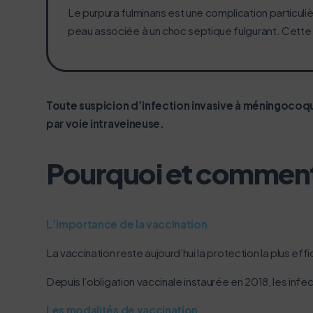
Le purpura fulminans est une complication particul
peau associée à un choc septique fulgurant. Cette 
Toute suspicion d’infection invasive à méningocoqu
par voie intraveineuse.
Pourquoi et comment 
L’importance de la vaccination
La vaccination reste aujourd’hui la protection la plus e
Depuis l’obligation vaccinale instaurée en 2018, les inf
Les modalités de vaccination