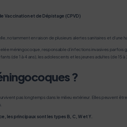
lui-ci sollicitera très peu nos serveurs et vous deviendrez ainsi u
 de Vaccination et de Dépistage (CPVD)
Activer le mode éco
Annuler
elle, notamment en raison de plusieurs alertes sanitaires et d’une
elée méningocoque, responsable d’infections invasives parfois g
nts (de 1 à 4 ans), les adolescents et les jeunes adultes (de 15 à 
éningocoques ?
rvivent pas longtemps dans le milieu extérieur. Elles peuvent êtr
s.
e, les principaux sont les types B, C, W et Y.