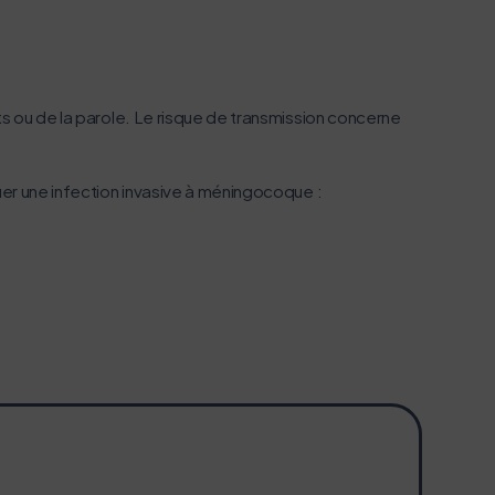
ts ou de la parole. Le risque de transmission concerne
uer une infection invasive à méningocoque :