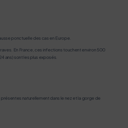
n acteur majeur de l’écoconception.
 hausse ponctuelle des cas en Europe.
raves. En France, ces infections touchent environ 500
24 ans) sont les plus exposés.
e présentes naturellement dans le nez et la gorge de