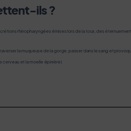
tent-ils ?
 sécrétions rhinopharyngées émises lors de la toux, des éternuemen
s traverser la muqueuse de la gorge, passer dans le sang et provoq
 cerveau et la moelle épinière)