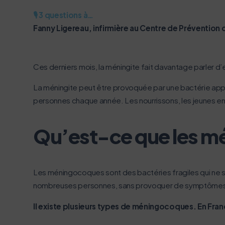
le parcourir dans son Mode Eco. Ce
🎙️ 3 questions à…
Merci pour votre contribution !
Fanny Ligereau, infirmière au Centre de Prévention
Ces derniers mois, la méningite fait davantage parler d’
La méningite peut être provoquée par une bactérie app
personnes chaque année. Les nourrissons, les jeunes enfa
Qu’est-ce que les m
Les méningocoques sont des bactéries fragiles qui ne su
nombreuses personnes, sans provoquer de symptôme
Il existe plusieurs types de méningocoques. En Franc