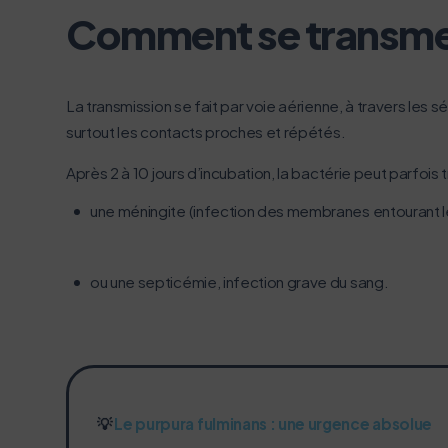
Comment se transmet
La transmission se fait par voie aérienne, à travers les
surtout les contacts proches et répétés.
Après 2 à 10 jours d’incubation, la bactérie peut parfoi
une méningite (infection des membranes entourant le
ou une septicémie, infection grave du sang.
💡
Le purpura fulminans : une urgence absolue