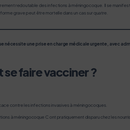
ièrement redoutable des infections à méningocoque. Il se manifest
forme grave peut être mortelle dans un cas sur quatre.
e nécessite une prise en charge médicale urgente, avec admin
se faire vacciner ?
fficace contre les infections invasives à méningocoques.
ections à méningocoque C ont pratiquement disparu chez les nourri