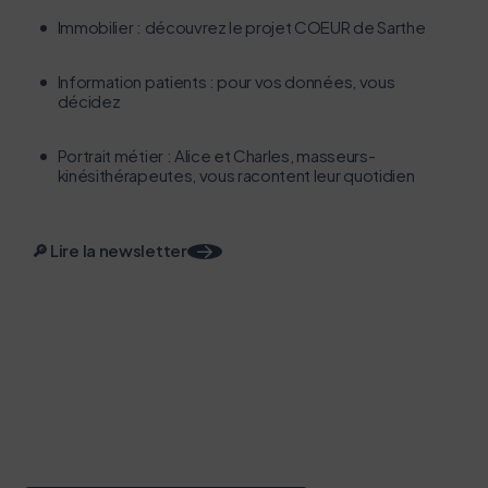
navigation, vous pouvez
Immobilier : découvrez le projet COEUR de Sarthe
le parcourir dans son Mode Eco. Celui-ci sollicitera
très peu nos serveurs et vous deviendrez ainsi un
Information patients : pour vos données, vous
acteur majeur de l’écoconception.
décidez ​​​
Merci pour votre contribution !
Portrait métier : Alice et Charles, masseurs-
kinésithérapeutes, vous racontent leur quotidien
Activer le mode éco
Annuler
🔎 Lire la newsletter