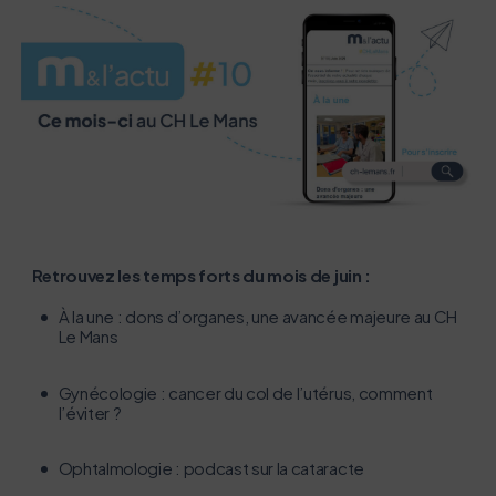
L’écoconception, ça vous concerne
Retrouvez les temps forts du mois de juin :
aussi !
​À la une : dons d’organes, une avancée majeure au CH
Le Mans
Nous avons développé ce site Internet dans le cadre
d’une démarche forte d’écoconception.
Gynécologie : cancer du col de l’utérus, comment
l’éviter ?
Si vous aussi vous souhaitez diminuer drastiquement
Ophtalmologie : podcast sur la cataracte
les besoins énergétiques nécessaires à votre