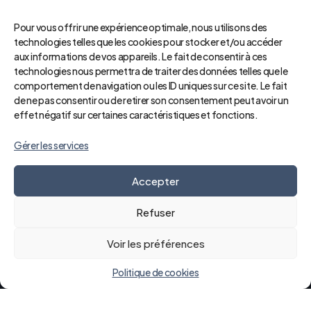
Pour vous offrir une expérience optimale, nous utilisons des
technologies telles que les cookies pour stocker et/ou accéder
aux informations de vos appareils. Le fait de consentir à ces
technologies nous permettra de traiter des données telles que le
comportement de navigation ou les ID uniques sur ce site. Le fait
de ne pas consentir ou de retirer son consentement peut avoir un
effet négatif sur certaines caractéristiques et fonctions.
Gérer les services
Accepter
Refuser
Une grande idée de
Voir les préférences
l'hôpital.
Politique de cookies
Centre Hospitalier du Mans