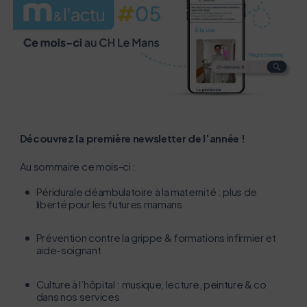
Découvrez la première newsletter de l’année ​!
L’écoconception, ça vous concerne
Au sommaire ce mois-ci :
aussi !
​Péridurale déambulatoire à la maternité : plus de
liberté pour les futures mamans
Nous avons développé ce site Internet dans le cadre
d’une démarche forte d’écoconception.
Prévention contre la grippe & formations infirmier et
aide-soignant
Si vous aussi vous souhaitez diminuer drastiquement
les besoins énergétiques nécessaires à votre
Culture à l’hôpital : musique, lecture, peinture & co
dans nos services
navigation, vous pouvez