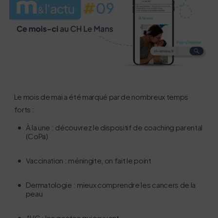
Le mois de mai a été marqué par de nombreux temps
forts :
L’écoconception, ça vous concerne
aussi !
​À la une : découvrez le dispositif de coaching parental
(CoPa)
Nous avons développé ce site Internet dans le cadre
d’une démarche forte d’écoconception.
Vaccination : méningite, on fait le point
Si vous aussi vous souhaitez diminuer drastiquement
Dermatologie : mieux comprendre les cancers de la
peau
les besoins énergétiques nécessaires à votre
navigation, vous pouvez
AVC : les gestes qui sauvent