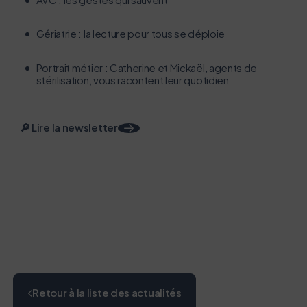
le parcourir dans son Mode Eco. Celui-ci sollicitera
très peu nos serveurs et vous deviendrez ainsi un
Gériatrie : la lecture pour tous se déploie ​​​
acteur majeur de l’écoconception.
Merci pour votre contribution !
Portrait métier : Catherine et Mickaël, agents de
stérilisation, vous racontent leur quotidien
Activer le mode éco
Annuler
🔎 Lire la newsletter
Retour à la liste des actualités