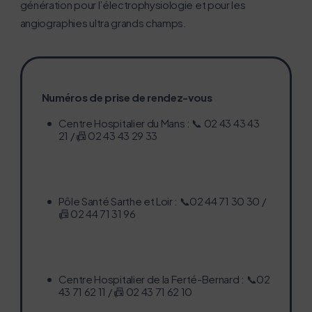
génération pour l’électrophysiologie et pour les
angiographies ultra grands champs.
Numéros de prise de rendez-vous
Centre Hospitalier du Mans : 📞 02 43 43 43
21 / 📠 02 43 43 29 33
Pôle Santé Sarthe et Loir : 📞02 44 71 30 30 /
📠 02 44 71 31 96
Centre Hospitalier de la Ferté-Bernard : 📞02
43 71 62 11 / 📠 02 43 71 62 10