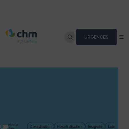
URGENCES
R
Je
rech
Mode
Consultation
Hospitalisation
Imagerie
Laboratoire 
éco