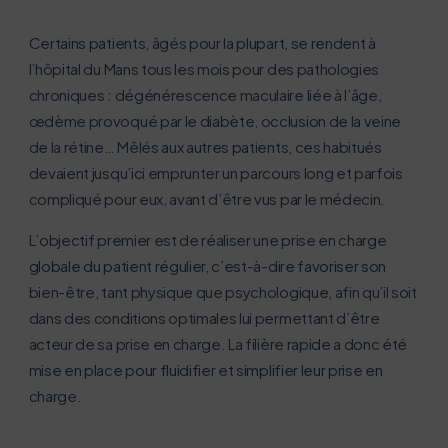
Certains patients, âgés pour la plupart, se rendent à
l’hôpital du Mans tous les mois pour des pathologies
chroniques : dégénérescence maculaire liée à l’âge,
œdème provoqué par le diabète, occlusion de la veine
de la rétine… Mêlés aux autres patients, ces habitués
devaient jusqu’ici emprunter un parcours long et parfois
compliqué pour eux, avant d’être vus par le médecin.
L’objectif premier est de réaliser une prise en charge
globale du patient régulier, c’est-à-dire favoriser son
bien-être, tant physique que psychologique, afin qu’il soit
dans des conditions optimales lui permettant d’être
acteur de sa prise en charge. La filière rapide a donc été
mise en place pour fluidifier et simplifier leur prise en
charge.