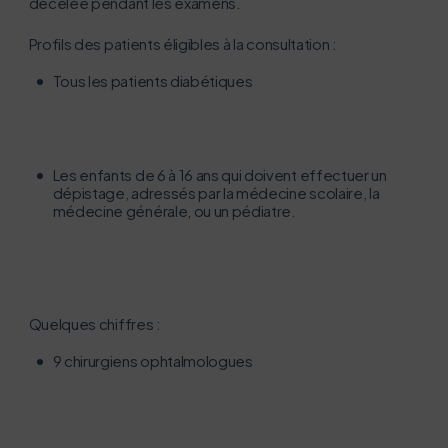
décelée pendant les examens.
Profils des patients éligibles à la consultation :
Tous les patients diabétiques
Les enfants de 6 à 16 ans qui doivent effectuer un
dépistage, adressés par la médecine scolaire, la
médecine générale, ou un pédiatre.
Quelques chiffres :
9 chirurgiens ophtalmologues