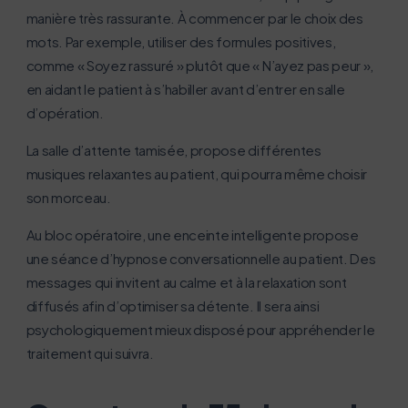
manière très rassurante. À commencer par le choix des
les besoins énergétiques nécessaires à votre
mots. Par exemple, utiliser des formules positives,
navigation, vous pouvez
comme « Soyez rassuré » plutôt que « N’ayez pas peur »,
le parcourir dans son Mode Eco. Celui-ci sollicitera
en aidant le patient à s’habiller avant d’entrer en salle
très peu nos serveurs et vous deviendrez ainsi un
d’opération.
acteur majeur de l’écoconception.
Merci pour votre contribution !
La salle d’attente tamisée, propose différentes
musiques relaxantes au patient, qui pourra même choisir
son morceau.
Activer le mode éco
Annuler
Au bloc opératoire, une enceinte intelligente propose
une séance d’hypnose conversationnelle au patient. Des
messages qui invitent au calme et à la relaxation sont
diffusés afin d’optimiser sa détente. Il sera ainsi
psychologiquement mieux disposé pour appréhender le
traitement qui suivra.