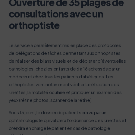
Ouverture de 35 plages de
consultations avec un
orthoptiste
Le service a parallèlement mis en place des protocoles
de délégations de tâches permettant aux orthoptistes
de réaliser des bilans visuels et de dépister d’éventuelles
pathologies, chez les enfants de 6 à 16 adressés par un
médecin et chez tous les patients diabétiques. Les
orthoptistes vont notamment vérifier la réfraction des
lunettes, la mobilité oculaire et pratiquer un examen des
yeux (rétine photos, scanner de la rétine).
Sous 15 jours, le dossier du patient sera vu par un
ophtalmologiste qui validera l’ordonnance des lunettes et
prendra en charge le patient en cas de pathologie