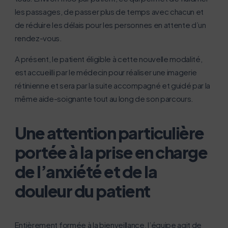
les passages, de passer plus de temps avec chacun et
de réduire les délais pour les personnes en attente d’un
rendez-vous.
A présent, le patient éligible à cette nouvelle modalité,
est accueilli par le médecin pour réaliser une imagerie
rétinienne et sera par la suite accompagné et guidé par la
même aide-soignante tout au long de son parcours.
Une attention particulière
portée à la prise en charge
L’écoconception, ça vous concerne
aussi !
de l’anxiété et de la
douleur du patient
Nous avons développé ce site Internet dans le cadre
d’une démarche forte d’écoconception.
Entièrement formée à la bienveillance, l’équipe agit de
Si vous aussi vous souhaitez diminuer drastiquement