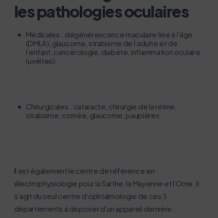
les pathologies oculaires
Médicales : dégénérescence maculaire liée à l’âge
(DMLA), glaucome, strabisme de l’adulte et de
l’enfant, cancérologie, diabète, inflammation oculaire
(uvéites).
Chirurgicales : cataracte, chirurgie de la rétine,
strabisme, cornée, glaucome, paupières.
Il est également le centre de référence en
électrophysiologie pour la Sarthe, la Mayenne et l’Orne. Il
s’agit du seul centre d’ophtalmologie de ces 3
départements à disposer d’un appareil dernière