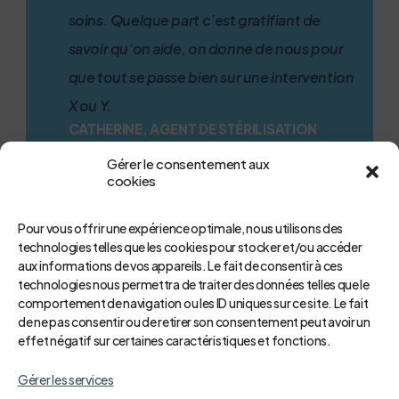
soins. Quelque part c’est gratifiant de
savoir qu’on aide, on donne de nous pour
que tout se passe bien sur une intervention
X ou Y.
CATHERINE, AGENT DE STÉRILISATION
Gérer le consentement aux
cookies
Pour vous offrir une expérience optimale, nous utilisons des
technologies telles que les cookies pour stocker et/ou accéder
aux informations de vos appareils. Le fait de consentir à ces
technologies nous permettra de traiter des données telles que le
comportement de navigation ou les ID uniques sur ce site. Le fait
de ne pas consentir ou de retirer son consentement peut avoir un
effet négatif sur certaines caractéristiques et fonctions.
Gérer les services
Un rôle fondamental qui repose sur la rigueur, la