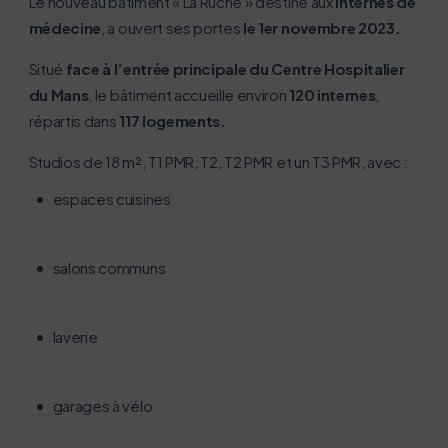
Le nouveau bâtiment « La Ruche » destiné aux
internes de
médecine
, a ouvert ses portes
le 1er novembre 2023.
Situé
face à l’entrée principale du Centre Hospitalier
du Mans
, le bâtiment accueille environ
120 internes
,
répartis dans
117 logements.
Studios de 18 m², T1 PMR, T2, T2 PMR et un T3 PMR, avec :
espaces cuisines
salons communs
laverie
garages à vélo