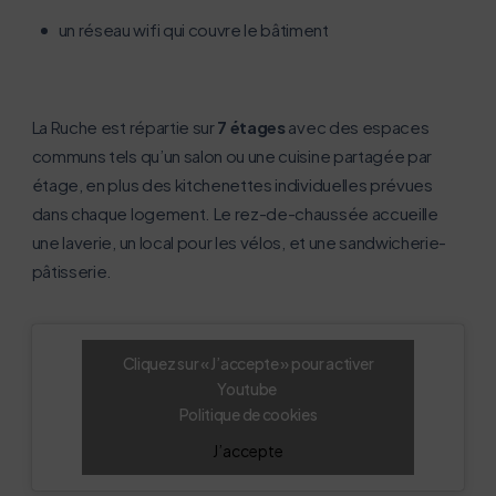
un réseau wifi qui couvre le bâtiment
La Ruche est répartie sur
7 étages
avec des espaces
L’écoconception, ça vous concerne
communs tels qu’un salon ou une cuisine partagée par
aussi !
étage, en plus des kitchenettes individuelles prévues
dans chaque logement. Le rez-de-chaussée accueille
Nous avons développé ce site Internet dans le cadre
une laverie, un local pour les vélos, et une sandwicherie-
d’une démarche forte d’écoconception.
pâtisserie.
Si vous aussi vous souhaitez diminuer drastiquement
les besoins énergétiques nécessaires à votre
Cliquez sur « J’accepte » pour activer
navigation, vous pouvez
Youtube
le parcourir dans son Mode Eco. Celui-ci sollicitera
Politique de cookies
très peu nos serveurs et vous deviendrez ainsi un
J’accepte
acteur majeur de l’écoconception.
Merci pour votre contribution !