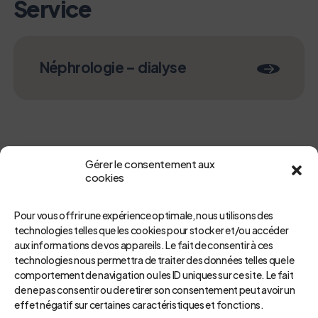
Service
Néphrologie – dialyse
Gérer le consentement aux
cookies
Pour vous offrir une expérience optimale, nous utilisons des
technologies telles que les cookies pour stocker et/ou accéder
aux informations de vos appareils. Le fait de consentir à ces
Retour
technologies nous permettra de traiter des données telles que le
comportement de navigation ou les ID uniques sur ce site. Le fait
de ne pas consentir ou de retirer son consentement peut avoir un
effet négatif sur certaines caractéristiques et fonctions.