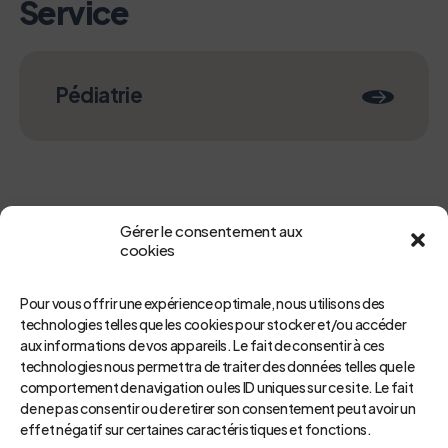
Service
Pédiatrie
Gérer le consentement aux
cookies
Pour vous offrir une expérience optimale, nous utilisons des
technologies telles que les cookies pour stocker et/ou accéder
aux informations de vos appareils. Le fait de consentir à ces
Retour
technologies nous permettra de traiter des données telles que le
comportement de navigation ou les ID uniques sur ce site. Le fait
de ne pas consentir ou de retirer son consentement peut avoir un
effet négatif sur certaines caractéristiques et fonctions.