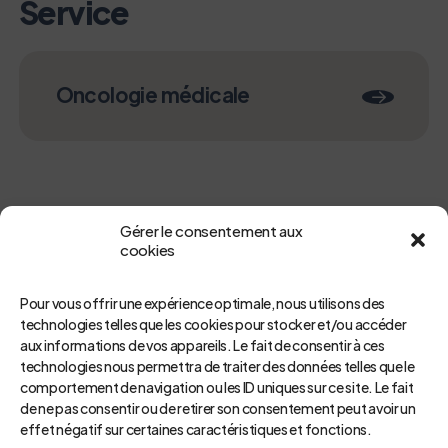
Service
Oncologie médicale
Gérer le consentement aux
cookies
Pour vous offrir une expérience optimale, nous utilisons des
technologies telles que les cookies pour stocker et/ou accéder
aux informations de vos appareils. Le fait de consentir à ces
Retour
technologies nous permettra de traiter des données telles que le
comportement de navigation ou les ID uniques sur ce site. Le fait
de ne pas consentir ou de retirer son consentement peut avoir un
effet négatif sur certaines caractéristiques et fonctions.