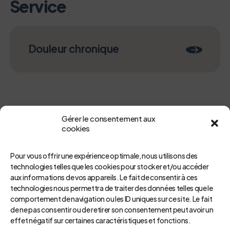
Service
Douleur chronique
Gérer le consentement aux
cookies
Pour vous offrir une expérience optimale, nous utilisons des
technologies telles que les cookies pour stocker et/ou accéder
aux informations de vos appareils. Le fait de consentir à ces
Retour
technologies nous permettra de traiter des données telles que le
comportement de navigation ou les ID uniques sur ce site. Le fait
de ne pas consentir ou de retirer son consentement peut avoir un
effet négatif sur certaines caractéristiques et fonctions.