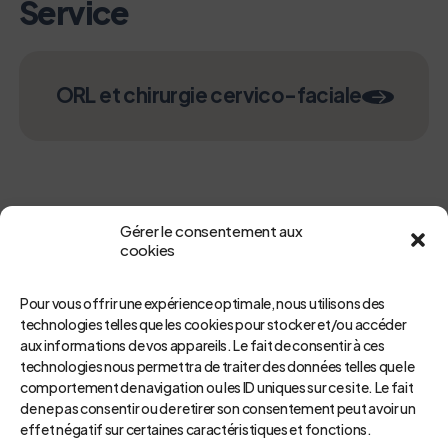
Service
ORL et chirurgie cervico-faciale
Gérer le consentement aux
cookies
Pour vous offrir une expérience optimale, nous utilisons des
technologies telles que les cookies pour stocker et/ou accéder
aux informations de vos appareils. Le fait de consentir à ces
Retour
technologies nous permettra de traiter des données telles que le
comportement de navigation ou les ID uniques sur ce site. Le fait
de ne pas consentir ou de retirer son consentement peut avoir un
effet négatif sur certaines caractéristiques et fonctions.