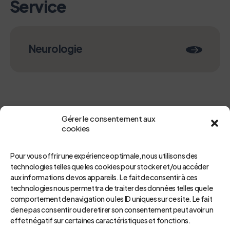
Service
Neurologie
Gérer le consentement aux
cookies
Pour vous offrir une expérience optimale, nous utilisons des
technologies telles que les cookies pour stocker et/ou accéder
aux informations de vos appareils. Le fait de consentir à ces
Retour
technologies nous permettra de traiter des données telles que le
comportement de navigation ou les ID uniques sur ce site. Le fait
de ne pas consentir ou de retirer son consentement peut avoir un
effet négatif sur certaines caractéristiques et fonctions.