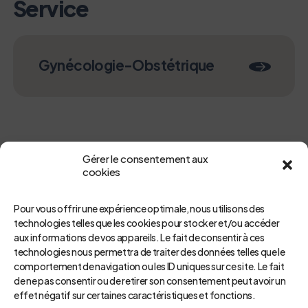
Service
Gynécologie-Obstétrique
Gérer le consentement aux
cookies
Pour vous offrir une expérience optimale, nous utilisons des
technologies telles que les cookies pour stocker et/ou accéder
aux informations de vos appareils. Le fait de consentir à ces
Retour
technologies nous permettra de traiter des données telles que le
comportement de navigation ou les ID uniques sur ce site. Le fait
de ne pas consentir ou de retirer son consentement peut avoir un
effet négatif sur certaines caractéristiques et fonctions.