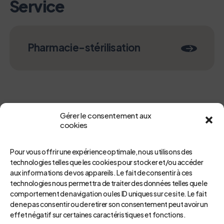
Service
Pharmacie-stérilisation
Gérer le consentement aux
cookies
Pour vous offrir une expérience optimale, nous utilisons des
technologies telles que les cookies pour stocker et/ou accéder
aux informations de vos appareils. Le fait de consentir à ces
Retour
technologies nous permettra de traiter des données telles que le
comportement de navigation ou les ID uniques sur ce site. Le fait
de ne pas consentir ou de retirer son consentement peut avoir un
effet négatif sur certaines caractéristiques et fonctions.