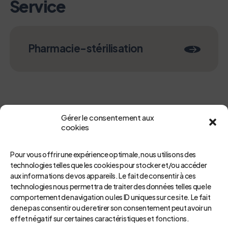
Service
Pharmacie-stérilisation
Gérer le consentement aux
cookies
Pour vous offrir une expérience optimale, nous utilisons des
technologies telles que les cookies pour stocker et/ou accéder
aux informations de vos appareils. Le fait de consentir à ces
Retour
technologies nous permettra de traiter des données telles que le
comportement de navigation ou les ID uniques sur ce site. Le fait
de ne pas consentir ou de retirer son consentement peut avoir un
effet négatif sur certaines caractéristiques et fonctions.