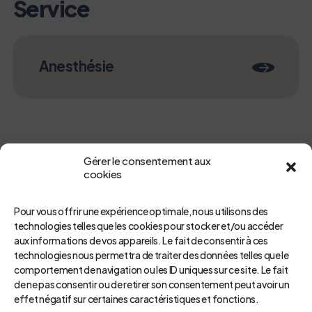
Service
Anesthésie
Gérer le consentement aux
cookies
Pour vous offrir une expérience optimale, nous utilisons des
technologies telles que les cookies pour stocker et/ou accéder
aux informations de vos appareils. Le fait de consentir à ces
Retour
technologies nous permettra de traiter des données telles que le
comportement de navigation ou les ID uniques sur ce site. Le fait
de ne pas consentir ou de retirer son consentement peut avoir un
effet négatif sur certaines caractéristiques et fonctions.