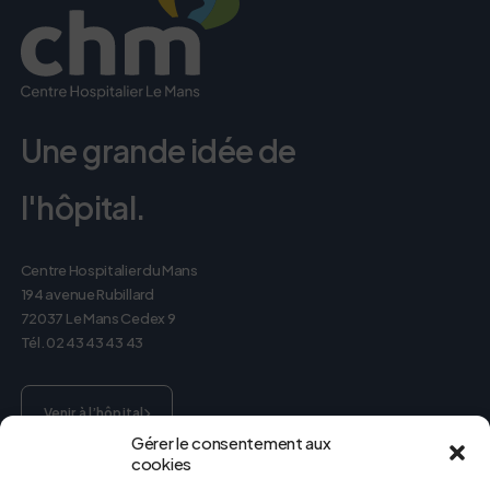
le parcourir dans son Mode Eco. Celui-ci sollicitera
très peu nos serveurs et vous deviendrez ainsi un
acteur majeur de l’écoconception.
Merci pour votre contribution !
Une grande idée de
Activer le mode éco
Annuler
l'hôpital.
Centre Hospitalier du Mans
194 avenue Rubillard
72037 Le Mans Cedex 9
Tél. 02 43 43 43 43
Venir à l’hôpital
Gérer le consentement aux
cookies