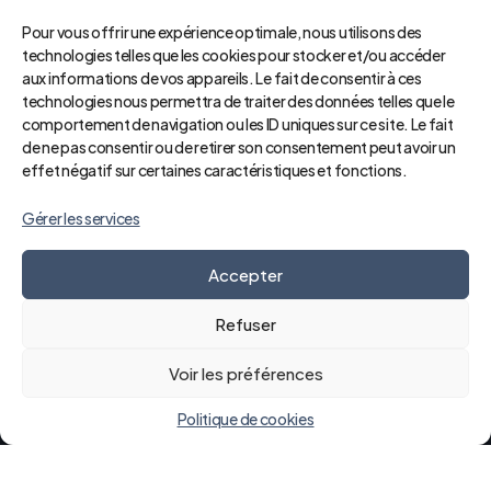
Pour vous offrir une expérience optimale, nous utilisons des
technologies telles que les cookies pour stocker et/ou accéder
Nous contacter
aux informations de vos appareils. Le fait de consentir à ces
Presse et médias
technologies nous permettra de traiter des données telles que le
Professionnels de santé
comportement de navigation ou les ID uniques sur ce site. Le fait
Marchés publics
de ne pas consentir ou de retirer son consentement peut avoir un
effet négatif sur certaines caractéristiques et fonctions.
Gérer les services
Accepter
Refuser
Etablissement support du
Groupement Hospitalier de la Sarthe
Voir les préférences
Politique de cookies
Mentions légales
Données personnelles