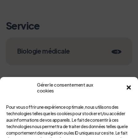
Service
Biologie médicale
Gérer le consentement aux
cookies
Pour vous offrir une expérience optimale, nous utilisons des
technologies telles que les cookies pour stocker et/ou accéder
aux informations de vos appareils. Le fait de consentir à ces
technologies nous permettra de traiter des données telles que le
Retour
comportement de navigation ou les ID uniques sur ce site. Le fait