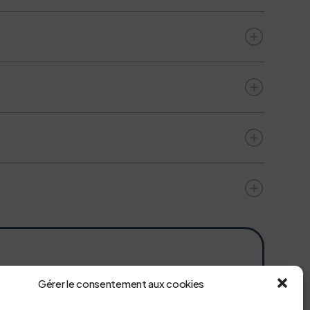
tique et analytique ROCHE.
rasitaires et fongiques. Afin d’assurer la continuité
etc.
Gérer le consentement aux cookies