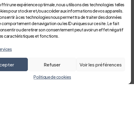
). Les examens de biologie médicale délocalisés sont
ffrir une expérience optimale, nous utilisons des technologies telles
ification des bactéries et champignons par
okies pour stocker et/ou accéder aux informations de vos appareils.
fiques : paludisme, cryptococcose, tuberculose, etc.
consentir à ces technologies nous permettra de traiter des données
le comportement de navigation ou les ID uniques sur ce site. Le fait
onsentir ou de retirer son consentement peut avoir un effet négatif
rippe, COVID, hépatites virales, HIV, encéphalites,
es caractéristiques et fonctions.
ervices
tic et le suivi des infections (HIV, hépatites virales,
cepter
Refuser
Voir les préférences
Politique de cookies