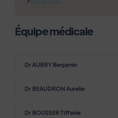
🔎
Accéder au plan
Équipe médicale
L’écoconception, ça
Dr AUBRY Benjamin
Nous avons développé ce site Int
Dr BEAUDRON Aurelie
Si vous aussi vous souhaitez dimi
le parcourir dans son Mode Eco. Ce
Merci pour votre contribution !
Dr BOUSSER Tiffanie